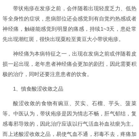
带状疱疹在发疹之前，会伴随着出现轻度乏力、低热
等全身性的症状，患病部位还会感觉到有自觉灼热感或者
神经痛，触碰能感觉到明显的痛感，持续1~3天，患处常
先出现潮红斑，很快出现粟粒至黄豆大小带状疱疹。
神经痛为本病特征之一，出现在发病之前或伴随着皮
损一起出现，老年患者神经痛会更加的剧烈，因此需要积
极的治疗，同时还要注意患者的饮食。
1、慎食酸涩收敛之品
酸涩收敛的食物有豌豆、芡实、石榴、芋头、菠菜
等。中医认为，带状疱疹是因为情志不畅，肝气郁结，复
感毒邪导致的，因此治疗应该以行气活血补血祛瘀为主。
而上述酸涩收敛之品，易使气血不通，邪毒不去，疼痛加