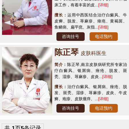
床工作，有着丰富的皮...
[详细]
擅长：
运用中西医结合治疗白癜风、牛
皮癣、脱发、荨麻疹、痤疮、黄褐斑、
鱼鳞病、扁平疣、灰指...
[详细]
咨询挂号
电话预约
陈正琴
皮肤科医生
简介：
陈正琴,南京皮肤病研究所专家治
疗白癜风、银屑病、痤疮、脱发、斑
秃、湿疹、荨麻疹、皮炎...
[详细]
擅长：
治疗白癜风、银屑病、痤疮、脱
发、斑秃、湿疹、荨麻疹、皮炎、牛皮
癣、疱疹、皮肤瘙痒、...
[详细]
咨询挂号
电话预约
共
1
页
5
条记录