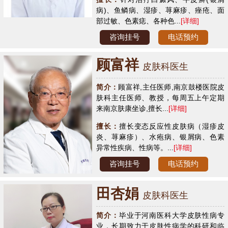
病)、鱼鳞病、湿疹、荨麻疹、痤疮、面
部过敏、色素痣、各种色...
[详细]
咨询挂号
电话预约
顾富祥
皮肤科医生
简介：
顾富祥,主任医师,南京鼓楼医院皮
肤科主任医师、教授，每周五上午定期
来南京肤康坐诊,擅长...
[详细]
擅长：
擅长变态反应性皮肤病（湿疹皮
炎、荨麻疹）、水疱病、银屑病、色素
异常性疾病、性病等。...
[详细]
咨询挂号
电话预约
田杏娟
皮肤科医生
简介：
毕业于河南医科大学皮肤性病专
业，长期致力于皮肤性病学的科研和临