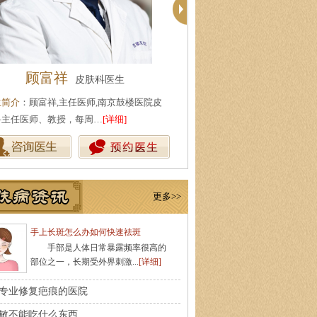
顾富祥
苏国水
皮肤科医生
执业医
生简介
：顾富祥,主任医师,南京鼓楼医院皮
医生简介
：苏国水,南京肤康皮肤
科主任医师、教授，每周…
[详细]
业医师,对银屑病，白癜风，…
[详
更多>>
手上长斑怎么办如何快速祛斑
手部是人体日常暴露频率很高的
部位之一，长期受外界刺激...
[详细]
专业修复疤痕的医院
敏不能吃什么东西