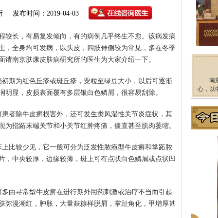
所
发布时间：2019-04-03
程较长，有易复发倾向，有的病例几乎终生不愈。该病发病
主，全身均可发病，以头皮，四肢伸侧较为常见，多在冬季
面请南京肤康皮肤病研究所的医生为大家介绍一下。
南
损初期为红色丘疹或斑丘疹，粟粒至绿豆大小，以后可逐渐
心，以
润明显，皮损表面覆有多层银白色鳞屑，很容易刮除。
癣患者除牛皮癣损害外，还可发生类风湿性关节炎症状，其
现为指跖末端关节和小关节红肿疼痛，僵直甚至肌肉萎缩。
床上比较少见，它一般可分为泛发性脓疱型牛皮癣和掌跖脓
片，中央较厚，边缘较薄，斑上可有点状白色鳞屑或点状凹
癣多由寻常型牛皮癣在进行期外用药刺激或治疗不当而引起
肤弥漫潮红，肿胀，大量麸糠样脱屑，掌趾角化，甲增厚甚