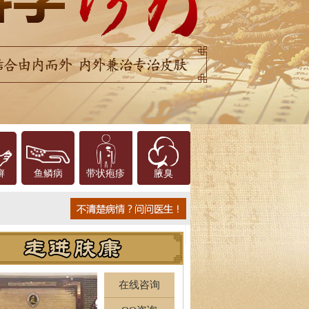
癣
鱼鳞病
带状疱疹
腋臭
在线咨询