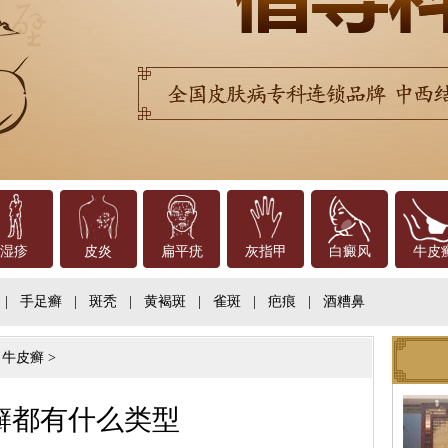
湿疹
皮炎
扁平疣
灰指甲
白癜风
牛皮
|
手足癣
|
斑秃
|
黄褐斑
|
雀斑
|
疤痕
|
酒糟鼻
>
牛皮癣
>
癣都有什么类型