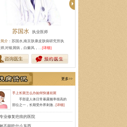
苏国水
代金霞
执业医师
执业医
生简介
：苏国水,南京肤康皮肤病研究所执
医生简介
：代金霞,南京肤康皮肤
医师,对银屑病，白癜风，…
[详细]
业医师,针对治疗白癜风、牛…
[详
更多>>
手上长斑怎么办如何快速祛斑
手部是人体日常暴露频率很高的
部位之一，长期受外界刺激...
[详细]
专业修复疤痕的医院
敏不能吃什么东西