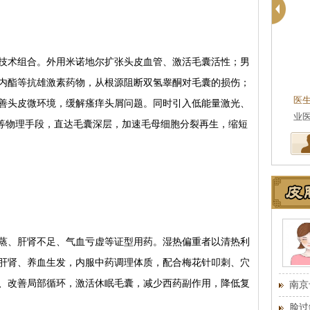
术组合。外用米诺地尔扩张头皮血管、激活毛囊活性；男
内酯等抗雄激素药物，从根源阻断双氢睾酮对毛囊的损伤；
医
善头皮微环境，缓解瘙痒头屑问题。同时引入低能量激光、
业
疗等物理手段，直达毛囊深层，加速毛母细胞分裂再生，缩短
、肝肾不足、气血亏虚等证型用药。湿热偏重者以清热利
肝肾、养血生发，内服中药调理体质，配合梅花针叩刺、穴
、改善局部循环，激活休眠毛囊，减少西药副作用，降低复
南京
脸过