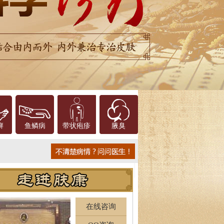
癣
鱼鳞病
带状疱疹
腋臭
在线咨询