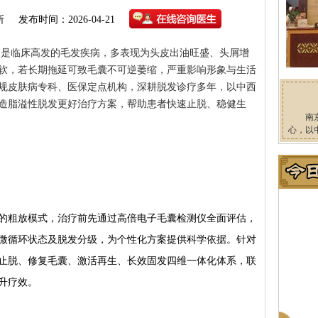
所
发布时间：2026-04-21
临床高发的毛发疾病，多表现为头皮出油旺盛、头屑增
软，若长期拖延可致毛囊不可逆萎缩，严重影响形象与生活
规皮肤病专科、医保定点机构，深耕脱发诊疗多年，以中西
造脂溢性脱发更好治疗方案，帮助患者快速止脱、稳健生
南
心，以
粗放模式，治疗前先通过高倍电子毛囊检测仪全面评估，
微循环状态及脱发分级，为个性化方案提供科学依据。针对
止脱、修复毛囊、激活再生、长效固发四维一体化体系，联
升疗效。