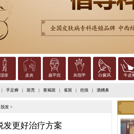
湿疹
皮炎
扁平疣
灰指甲
白癜风
牛皮
|
手足癣
|
斑秃
|
黄褐斑
|
雀斑
|
疤痕
|
酒糟鼻
>
脱发
>
脱发更好治疗方案