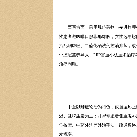
西医方面，采用规范药物与先进物理技
性患者遵医嘱口服非那雄胺，女性选用螺
搭配酮康唑、二硫化硒洗剂控油抑菌，改
中胚层营养导入、PRP富血小板血浆治
治疗周期。
中医以辨证论治为特色，依据湿热上蒸
湿、健脾生发为主；肝肾亏虚者侧重滋补
位按摩、中药外洗等外治手法，疏通经络
发概率。