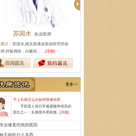
苏国水
代金霞
执业医师
执业医
生简介
：苏国水,南京肤康皮肤病研究所执
医生简介
：代金霞,南京肤康皮肤
医师,对银屑病，白癜风，…
[详细]
业医师,针对治疗白癜风、牛…
[详
更多>>
手上长斑怎么办如何快速祛斑
手部是人体日常暴露频率很高的
部位之一，长期受外界刺激...
[详细]
专业修复疤痕的医院
敏不能吃什么东西