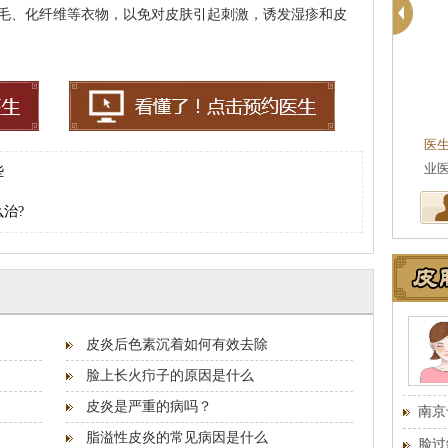
毛、化纤维等衣物，以免对皮肤引起刺激，诱发湿疹和皮
医
业
些
治?
皮炎后色素沉着如何有效去除
脸上长火疖子的原因是什么
皮炎是严重的病吗？
南京
脂溢性皮炎的常见病因是什么
脸过