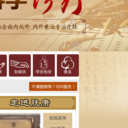
癣
鱼鳞病
带状疱疹
腋臭
在线咨询