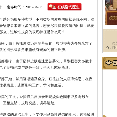
所
发布时间：2019-04-03
可以分为很多种类型，不同类型的皮炎的症状表现不同，治
会给患者带来很多的危害，想要尽快摆脱疾病的困扰，就要
那么，过敏性皮炎的表现特征是什么呢？
南
瘙痒，由于搔抓皮肤迅速呈苔藓化，典型损害为多数米粒至
心，以
致的圆形或多角形坚硬有光泽的扁平丘疹。
局部瘙痒，由于搔抓皮肤迅速呈苔藓化，典型损害为多数米
色至黄褐色或与皮色一致，呈圆形或多角形。
背部开始，然后逐渐遍及全身。它往往使人瘙痒难忍，在夜
睡眠质量，进而影响工作、学习和生活。
瘙痒的症状，经搔抓后皮肤会出现淡褐色圆形或多角形丘
，互相交错，皮嵴突起，境界清楚。
持皮肤的清洁卫生，不要使用刺激性过强的肥皂，选择酸碱