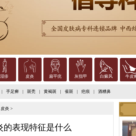
湿疹
皮炎
扁平疣
灰指甲
白癜风
牛皮
|
手足癣
|
斑秃
|
黄褐斑
|
雀斑
|
疤痕
|
酒糟鼻
>
皮炎
>
炎的表现特征是什么